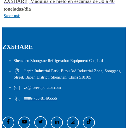
ZXSHARE, Máquina de hielo en escamas de 30 a 40
toneladas/día
Saber más
ZXSHARE
Shenzhen Zhongxue Refrigeration Equipment Co., Ltd
Jiapin Industrial Park, Bitou 3rd Industrial Zone, Songgang
Street, Baoan District, Shenzhen, China 518105
zx@iceevaporator.com
0086-755-81495556